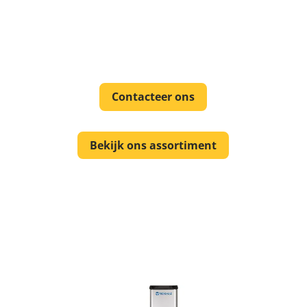
partner als het aankomt op (turn-key)
verbouwingen en projecten, de aanschaf van
nieuwe apparaten, accessoires,
onderhoudsmiddelen en noem zo maar op.
Contacteer ons
Bekijk ons assortiment