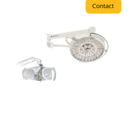
Contact
Nieuwe praktijk, apparatuur, accessoires en
onderhoudsmiddelen
Naast technische ondersteuning zijn wij ook uw